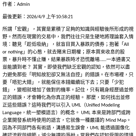
作者：
Admin
最後更新：
2026/4/9 上午10:58:21
所謂「宏觀」，其實是累積了足夠的知識與經驗後所形成的視
野。然而在現實的交易中，我們往往只是生硬地將理論套入情
境：聽見「趁低吸納」，就盲目買入暴跌的債券；抱著「All
or nothing」的心態，就去賭末日期權；原本買來收息的股
票，暴升時不懂止賺，結果暴跌時才恐慌離場……一本通書又
豈能讀到老？ 其實，即使我們缺乏宏觀的認知，依然可以盡
力避免那些「明知故犯卻又無法自控」的錯誤。在市場裡，只
要「唔犯大錯」，就能保住本錢繼續玩下去；只要「少犯
錯」，變相就增加了做對的機率。記住，只有親身經歷過並修
正的錯誤，才會轉化為你真正的經驗。 那麼，如何找出並修
正這些錯誤？這時我們可以引入 UML（Unified Modeling
Language，統一塑模語言）的概念。 UML 本來是跨部門或跨
企業開發系統時使用的語言，它就像一種嚴謹的 Mind Map。
因為不同部門各有術語，溝通易生誤會，UML 能透過圖像化
確認流程與細節，減少無謂的爭拗。當我們在認知受限的環境