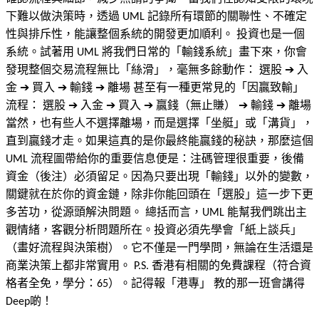
下難以做決策時，透過 UML 記錄所有環節的關聯性、不確定
性與排斥性，能讓整個系統的開發更加順利。 投資也是一個
系統。試著用 UML 將我們日常的「輸錢系統」畫下來，你會
發現整個交易流程無比「絲滑」，毫無多餘動作： 選股 ➔ 入
金 ➔ 買入 ➔ 輸錢 ➔ 離場 甚至有一種更常見的「因贏致輸」
流程： 選股 ➔ 入金 ➔ 買入 ➔ 贏錢（無止賺） ➔ 輸錢 ➔ 離場
當然，也有些人不選擇離場，而是選擇「坐艇」或「溝貨」，
直到贏錢才走。如果這真的是你最終能贏錢的秘訣，那麼這個
UML 流程圖帶給你的重要信息便是：注碼管理很重要，後備
資金（後注）必須留足。因為只要出現「輸錢」以外的變數，
關鍵就在於你的資金鏈，除非你能回頭在「選股」這一步下更
多苦功，從源頭解決問題。 總括而言，UML 能幫我們跳出主
觀情緒，客觀分析問題所在。投資必須先學會「紙上談兵」
（畫好流程與決策樹）。它不僅是一門學問，無論在生活還是
商業決策上都非常實用。 P.S. 香港有相關的免費課程（符合資
格者全免，學分：65）。記得報「港專」 教的那一班會講得
Deep啲！