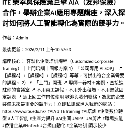
ITE 榮幸與保險業巨擘 AIA（友邦保險）
合作，舉辦企業AI應用專題講座，深入探
討如何將人工智能轉化為實際的競爭力。
作者：
Admin
最後更新：
2026/2/11 上午10:57:53
講座核心： 客製化企業培訓課程（Customized Corporate
Training）｜上門培訓｜團報方案 1）「公司專用 AI SOP」 📍
【課程A】+【課程B】+【課程C】等等，可拼出符合企業需要
的課程。 2）🚪 「上門」開班 📍 導師＋器材＋案例，直接進
駐你的會議室 📍 不用員工請假、不用外出租場、不用遷就固
定課表 📍 馬上回工作崗位使用 歡迎與我們聯絡，為您的企業
裝備未來最重要的競爭力！立即私訊或進入我們的網站：
https://www.ite.edu.hk/ #AIA #ITETraining #AI培訓 #企業數位轉
型 #人工智能 #生產力提升 #AI生圖 #AIPPT #AI剪片 #職場技能
#香港企業#FinTech #合規自動化 #企業培訓 顯示較少