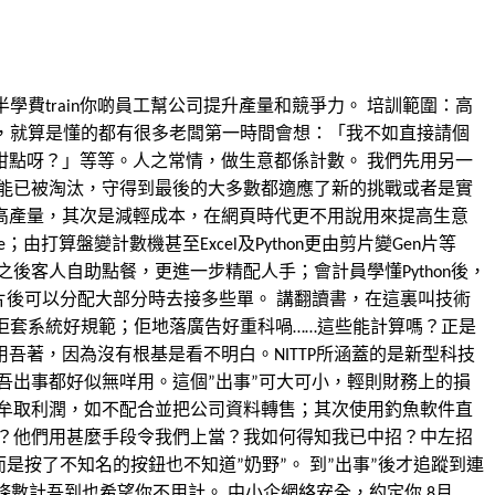
學費train你啲員工幫公司提升產量和競爭力。 培訓範圍：高
企，就算是懂的都有很多老闆第一時間會想：「我不如直接請個
點呀？」等等。人之常情，做生意都係計數。 我們先用另一
能已被淘汰，守得到最後的大多數都適應了新的挑戰或者是實
高產量，其次是減輕成本，在網頁時代更不用說用來提高生意
打算盤變計數機甚至Excel及Python更由剪片變Gen片等
客人自助點餐，更進一步精配人手；會計員學懂Python後，
el幫自己剪片後可以分配大部分時去接多些單。 講翻讀書，在這裏叫技術
佢套系統好規範；佢地落廣告好重科喎……這些能計算嗎？正是
著，因為沒有根基是看不明白。NITTP所涵蓋的是新型科技
吾出事都好似無咩用。這個”出事”可大可小，輕則財務上的損
牟取利潤，如不配合並把公司資料轉售；其次使用釣魚軟件直
？他們用甚麼手段令我們上當？我如何得知我已中招？中左招
按了不知名的按鈕也不知道”奶野”。 到”出事”後才追蹤到連
數計吾到也希望你不用計。 中小企網絡安全，約定你 8月