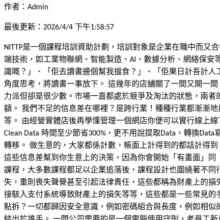
作者：
Admin
最後更新：
2026/4/4 下午1:58:57
NITTP是一個課程培訓資助計劃，培訓對象是企業在職中而又合
端技術，如工業物聯網、智能製造、AI、數據分析、網絡保安
識嘅？」、「佢去讀書邊個幫我搵食？」、「佢果日計吾計人
角度思考，將讀書一事放下。 這幾年的店舖關了一間又開一
力派但卻是很少數。市場一直都處於競爭及淘汰的狀態，兩者
額。 我們不足的信息差在哪裡？是跨行業！種種行業都漸漸地與科技融
等。 由經營實體店後再學懂管理一個網店你便可以實行線上線
Clean Data 時間至少節省300%，更不用說提取Data，轉
轉移。 做生意的，大家都係計數，帳面上計得到的都話計得到
這些信息差幫到你生意上的決策，因為你會開始「有畫面」同「
課程，大多數課程都足以企業追落後，課程設計也圍繞著不同行
失，重則喪失聲譽甚至引起法律責任，這些都稱為財產上的損
接駭入支付系統導致財產上的損失等等，這些都是一些常見的
點拆？一切都歸因安全意識，例如密碼組合與長度，例如相似的
結出於誰手。 一間公司需要的是一個電腦使用守則，老員工新