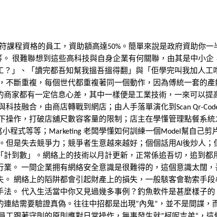
符課程資格的員工，資助額高達50%。簡單來說是政府資助你一半
等。 很難聯想到這些高科技與自身企業有何關聯，由其是中小
工？」、「讀完都吾知幫我搵吾搵得翻」與「佢學完叫我加人工咁
間，不斷重複，每個世代都重複著同一個動作，因為傅統一套的產
的商家都有一定信息心差，其中一樣便是工業技術，一來可以提
合，由商店轉戰到網店；由人手落單演化到Scan Qr-Code；由
下操作，打破店舖尺數容客量的限制；店主在學懂管理點餐系統之後
換Data寫小程式等等；Marketing 老闆學懂如何訓練一個Mod
。但是失去競爭力；競爭者生意越來越好；個個話用AI後炒人；
計到數」。網絡上的技術以月計更新，正常係追吾切，追到都用吾
業。 一間企業拥有網絡安全意識是很難得的，這個意識太闊，
失。 網絡上的䧟阱都會引起財產上的損失，一般駭客會勒索手段
手法。 代入生活當中你又見過幾多事例？釣魚軟件是甚麼樣子的
連結需要驗證真偽。往往中招都是出現”內鬼”，並不是間諜，而是
員工跟著守則的原則應對日常操作，無事發生就”柯呢吉弟”，這條